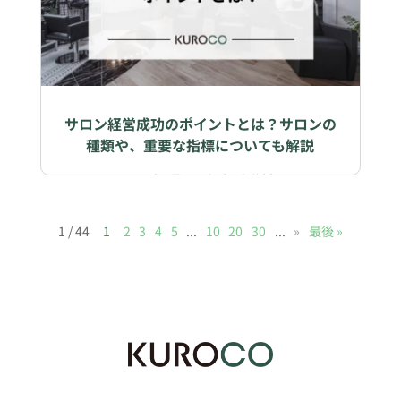
サロン経営成功のポイントとは？サロンの
種類や、重要な指標についても解説
2025年4月28日
|
データ分析
1 / 44
1
2
3
4
5
...
10
20
30
...
»
最後 »