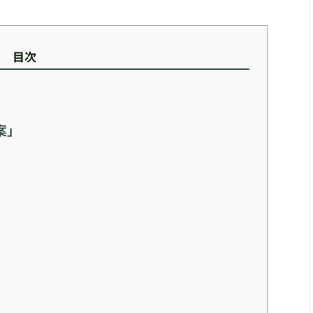
目次
案」