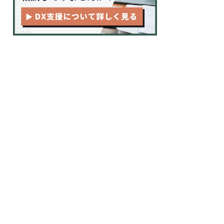
高リピート」を狙うメニューとコ
ンセプト設計
長く続けるための資金計画と「固
定費」の徹底抑制
独立前から勝負は始まっている！
初期顧客（ファン）の事前確保
オープン直後から利益を最大化する、1
人経営のスマートな仕組みづくり
予約・顧客管理システムの導入で
「施術に集中できる環境」を作る
1人だからこそ提供できる「究極
のマンツーマン体験」の構築
まとめ：準備が8割！計画的なスタート
で理想の1人美容室を叶えよう