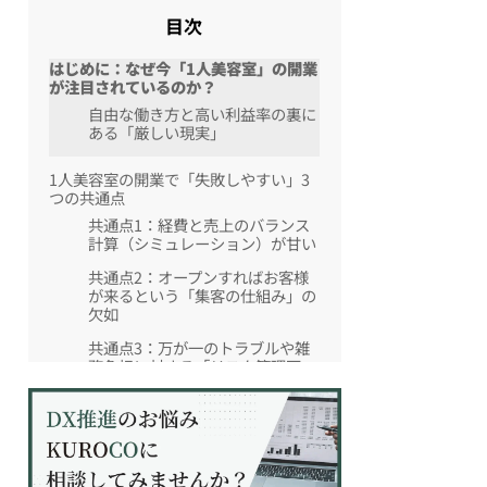
目次
はじめに：なぜ今「1人美容室」の開業
が注目されているのか？
自由な働き方と高い利益率の裏に
ある「厳しい現実」
1人美容室の開業で「失敗しやすい」3
つの共通点
共通点1：経費と売上のバランス
計算（シミュレーション）が甘い
共通点2：オープンすればお客様
が来るという「集客の仕組み」の
欠如
共通点3：万が一のトラブルや雑
務負担に対する「リスク管理不
足」
黒字化スタートを切るための「開業
前」の必須準備
安売りから脱却する！「高単価×