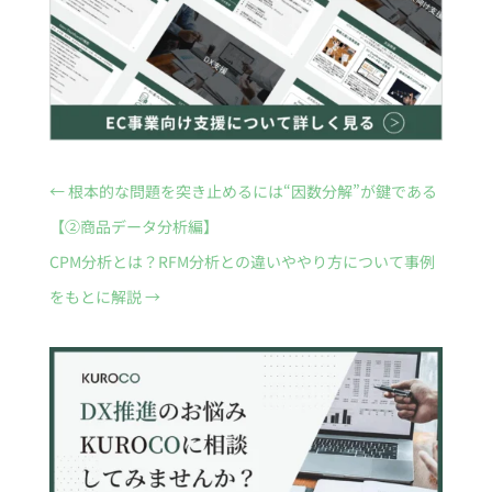
←
根本的な問題を突き止めるには“因数分解”が鍵である
【②商品データ分析編】
CPM分析とは？RFM分析との違いややり方について事例
をもとに解説
→