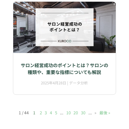
サロン経営成功のポイントとは？サロンの
種類や、重要な指標についても解説
2025年4月28日
|
データ分析
1 / 44
1
2
3
4
5
...
10
20
30
...
»
最後 »