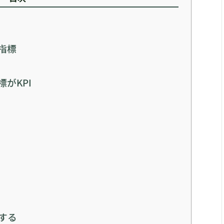
指標
がKPI
定する