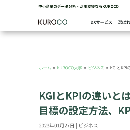
中小企業のデータ分析・活用支援ならKUROCO
DXサービス
選ば
ホーム
KUROCO大学
ビジネス
KGIとK
9
9
9
KGIとKPIの違いと
目標の設定方法、K
2023年01月27日
|
ビジネス