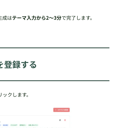
生成は
テーマ入力から2〜3分
で完了します。
トを登録する
リックします。