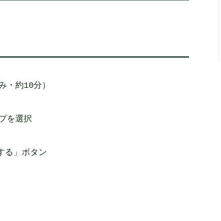
み・約10分）

プを選択

する」ボタン
