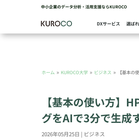
中小企業のデータ分析・活用支援ならKUROCO
DXサービス
選ば
ホーム
KUROCO大学
ビジネス
【基本の使
9
9
9
【基本の使い方】H
グをAIで3分で生成
2026年05月25日
|
ビジネス