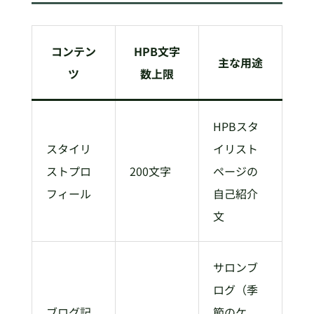
コンテン
HPB文字
主な用途
ツ
数上限
HPBスタ
スタイリ
イリスト
ストプロ
200文字
ページの
フィール
自己紹介
文
サロンブ
ログ（季
ブログ記
節のケ