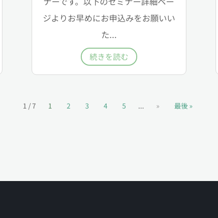
ナーです。以下のセミナー詳細ペー
ジよりお早めにお申込みをお願いい
た...
続きを読む
1 / 7
1
2
3
4
5
...
»
最後 »