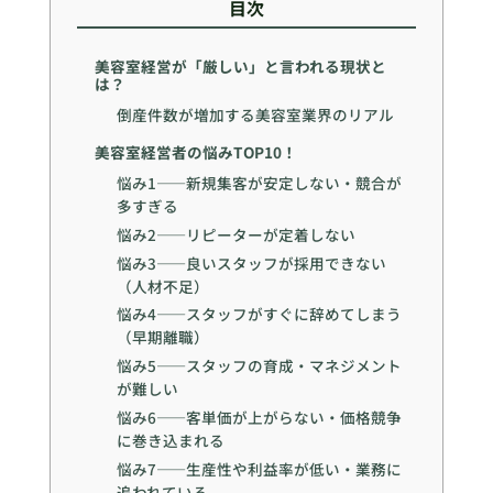
目次
美容室経営が「厳しい」と言われる現状と
は？
倒産件数が増加する美容室業界のリアル
美容室経営者の悩みTOP10！
悩み1——新規集客が安定しない・競合が
多すぎる
悩み2——リピーターが定着しない
悩み3——良いスタッフが採用できない
（人材不足）
悩み4——スタッフがすぐに辞めてしまう
（早期離職）
悩み5——スタッフの育成・マネジメント
が難しい
悩み6——客単価が上がらない・価格競争
に巻き込まれる
悩み7——生産性や利益率が低い・業務に
追われている