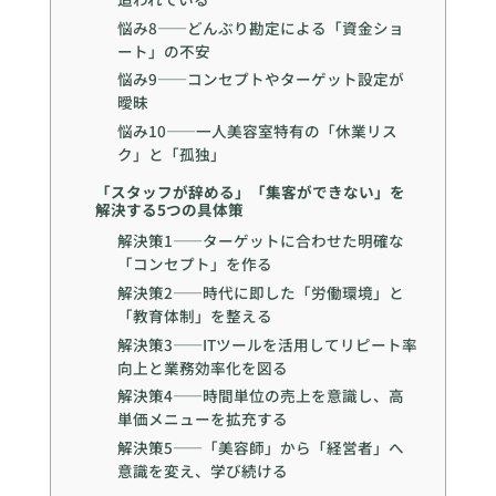
悩み8——どんぶり勘定による「資金ショ
ート」の不安
悩み9——コンセプトやターゲット設定が
曖昧
悩み10——一人美容室特有の「休業リス
ク」と「孤独」
「スタッフが辞める」「集客ができない」を
解決する5つの具体策
解決策1——ターゲットに合わせた明確な
「コンセプト」を作る
解決策2——時代に即した「労働環境」と
「教育体制」を整える
解決策3——ITツールを活用してリピート率
向上と業務効率化を図る
解決策4——時間単位の売上を意識し、高
単価メニューを拡充する
解決策5——「美容師」から「経営者」へ
意識を変え、学び続ける