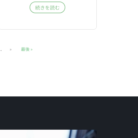
続きを読む
..
»
最後 »