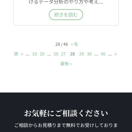
けるデータ分析のやり方や考え...
続きを読む
28 / 46
« 先
頭
«
...
10
20
...
26
27
28
29
30
...
40
...
»
最後 »
お気軽にご相談ください
ご相談からお見積りまで無料でお受けしておりま