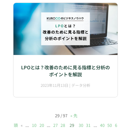
LPOとは？改善のために見る指標と分析の
ポイントを解説
2023年11月13日
|
データ分析
29 / 97
« 先
頭
«
...
10
20
...
27
28
29
30
31
...
40
50
6