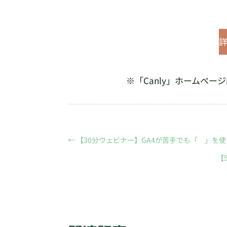
※「Canly」ホームペ
←
【30分ウェビナー】GA4が苦手でも「 」を
【