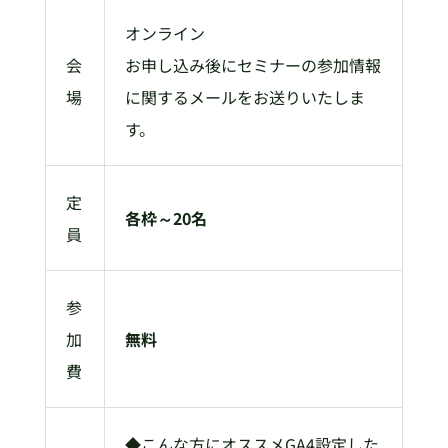
オンライン
会
お申し込み後にセミナーの参加情報
場
に関するメールをお送りいたしま
す。
定
各枠～20名
員
参
加
無料
費
◆こんな方にオススメGA4設定した