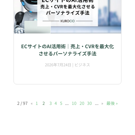
ECサイトのAI活用術｜売上・CVRを最大化
させるパーソナライズ手法
2026年7月24日
|
ビジネス
2 / 97
«
1
2
3
4
5
...
10
20
30
...
»
最後 »