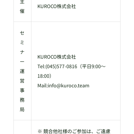
主
KUROCO株式会社
催
セ
ミ
ナ
KUROCO株式会社
ー
Tel:(045)577-0816（平日9:00～
運
18:00）
営
Mail:info@kuroco.team
事
務
局
※ 競合他社様のご参加は、ご遠慮