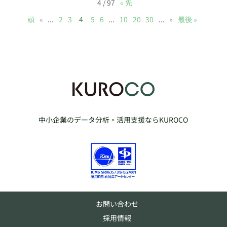
4 / 97
« 先
頭
«
...
2
3
4
5
6
...
10
20
30
...
»
最後 »
中小企業のデータ分析・活用支援ならKUROCO
お問い合わせ
採用情報