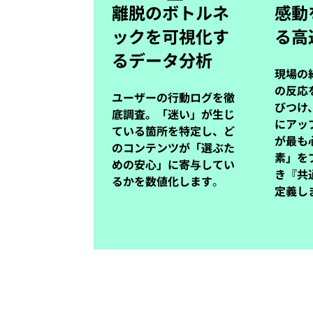
離脱のボトルネ
感動
ックを可視化す
る高
るデータ分析
現場の
の反応
ユーザーの行動ログを徹
びつけ
底調査。「迷い」が生じ
にアッ
ている箇所を特定し、ど
が最も
のコンテンツが「選ぶた
素」を
めの安心」に寄与してい
き『共
るかを数値化します
。
定義し