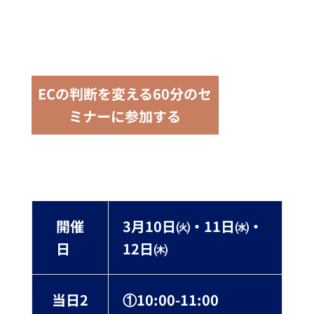
ECの判断を変える60分のセ
ミナーに参加する
開催
3月10日㈫・11日㈬・
日
12日㈭
当日2
①10:00-11:00