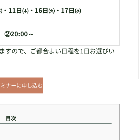
㈬・11日㈭・16日㈫・17日㈬
 ②20:00～
ますので、ご都合よい日程を1日お選びい
セミナーに申し込む
目次