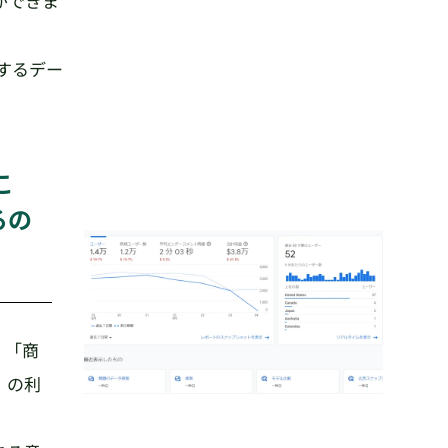
ができま
するデー
。
こ
るの
、「商
」の利