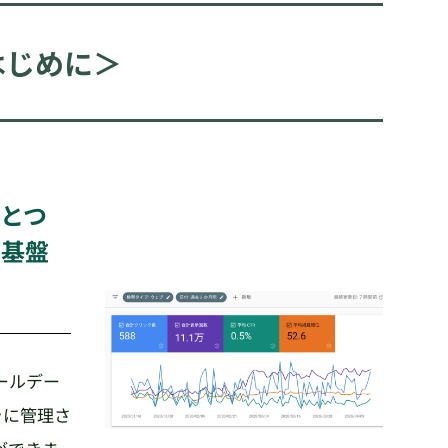
はじめに＞
ひとつ
タ基盤
ールデー
バラに管理さ