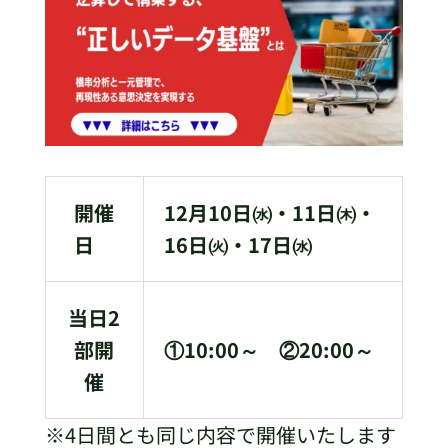
開催
12月10日㈬・11日㈭・
日
16日㈫・17日㈬
当日2
部開
①10:00～ ②20:00～
催
※4日間とも同じ内容で開催いたします