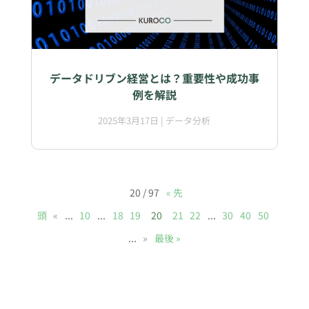
データドリブン経営とは？重要性や成功事
例を解説
2025年3月17日
|
データ分析
20 / 97
« 先
頭
«
...
10
...
18
19
20
21
22
...
30
40
50
...
»
最後 »