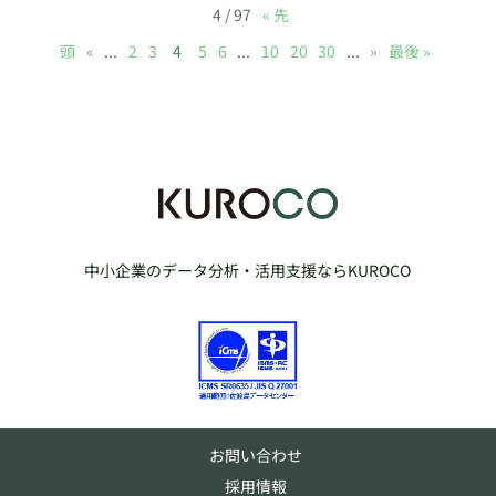
4 / 97
« 先
頭
«
...
2
3
4
5
6
...
10
20
30
...
»
最後 »
中小企業のデータ分析・活用支援ならKUROCO
お問い合わせ
採用情報