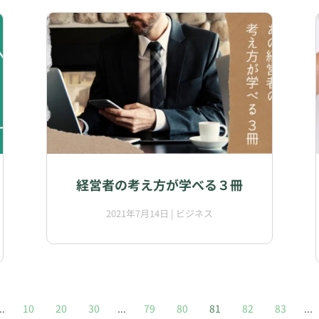
経営者の考え方が学べる３冊
2021年7月14日
|
ビジネス
..
10
20
30
...
79
80
81
82
83
...