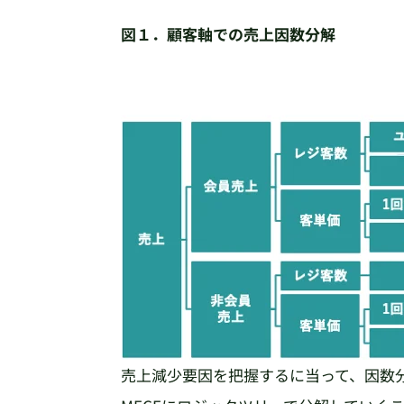
図１．顧客軸での売上因数分解
売上減少要因を把握するに当って、因数