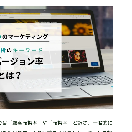
の略で日本語では「顧客転換率」や「転換率」と訳さ、一般的に