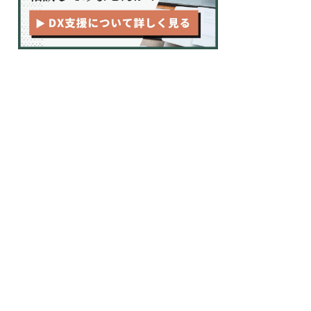
CPM分析による顧客分析
よちよち客をコツコツ客に育成す
る
ナーチャリングの成功事例 株式会社
NewsTV ：ナーチャリング経由の売上
が170%に