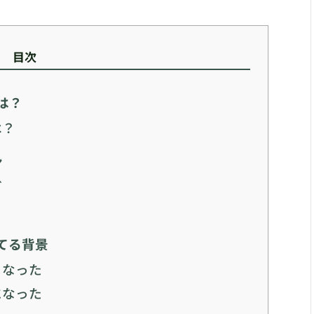
目次
は？
は？
ン
グ
てる背景
くなった
になった