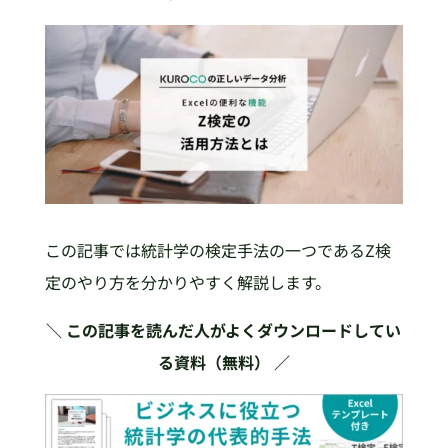
この記事では統計学の検定手法の一つであるZ検
定のやり方を分かりやすく解説します。
＼ この記事を読んだ人がよくダウンロードしてい
る資料（無料） ／