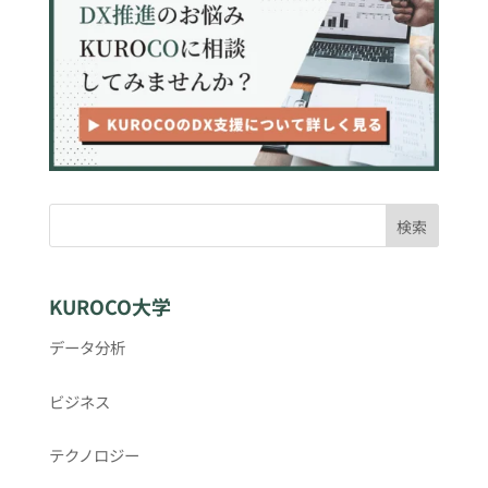
検索
KUROCO大学
データ分析
ビジネス
テクノロジー