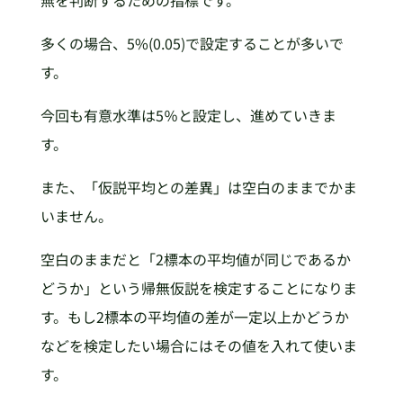
無を判断するための指標です。
多くの場合、5%(0.05)で設定することが多いで
す。
今回も有意水準は5％と設定し、進めていきま
す。
また、「仮説平均との差異」は空白のままでかま
いません。
空白のままだと「2標本の平均値が同じであるか
どうか」という帰無仮説を検定することになりま
す。もし2標本の平均値の差が一定以上かどうか
などを検定したい場合にはその値を入れて使いま
す。