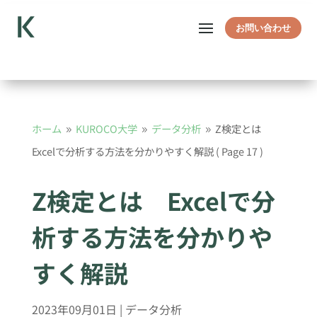
お問い合わせ
ホーム
KUROCO大学
データ分析
Z検定とは
9
9
9
Excelで分析する方法を分かりやすく解説
( Page 17 )
Z検定とは Excelで分
析する方法を分かりや
すく解説
2023年09月01日
|
データ分析