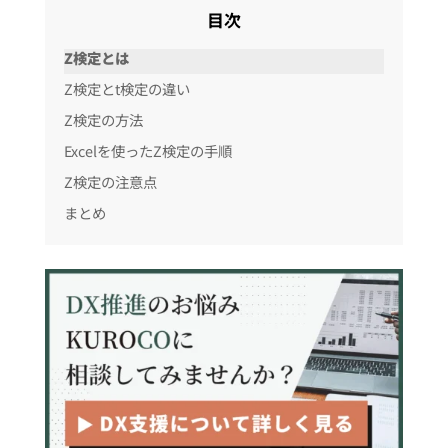
目次
Z検定とは
Z検定とt検定の違い
Z検定の方法
Excelを使ったZ検定の手順
Z検定の注意点
まとめ