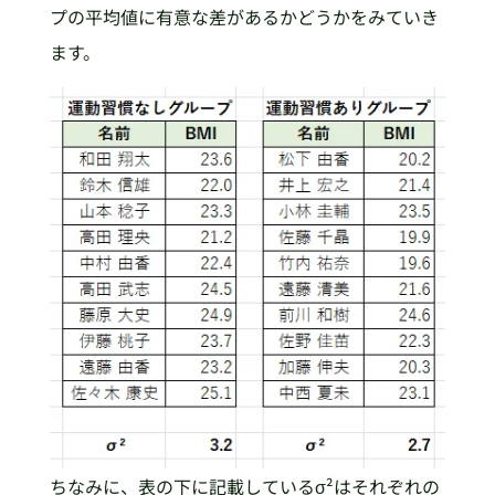
プの平均値に有意な差があるかどうかをみていき
ます。
ちなみに、表の下に記載しているσ²はそれぞれの