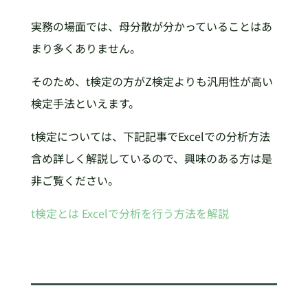
実務の場面では、母分散が分かっていることはあ
まり多くありません。
そのため、t検定の方がZ検定よりも汎用性が高い
検定手法といえます。
t検定については、下記記事でExcelでの分析方法
含め詳しく解説しているので、興味のある方は是
非ご覧ください。
t検定とは Excelで分析を行う方法を解説