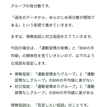
グループの母分散です。
「過去のデータから、あらかじめ母分散が既知で
ある」という前提で進めていきます。
まずは、帰無仮説と対立仮説をたてていきます。
今回の場合は、「運動習慣の有無」と「BMIの平
均値」の関係性を見ていきたいので、以下のよう
な仮説を設定します。
帰無仮説：「運動習慣ありグループ」と「運動
習慣なしグループ」のBMIの平均値に差がない
対立仮説：「運動習慣ありグループ」と「運動
習慣なしグループ」のBMIの平均値に差がある
帰無仮説は、「否定したい仮説」のことです。