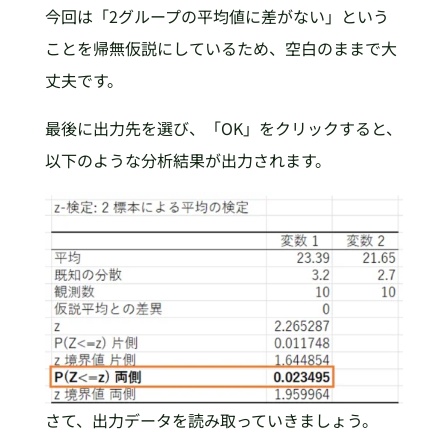
今回は「2グループの平均値に差がない」という
ことを帰無仮説にしているため、空白のままで大
丈夫です。
最後に出力先を選び、「OK」をクリックすると、
以下のような分析結果が出力されます。
さて、出力データを読み取っていきましょう。