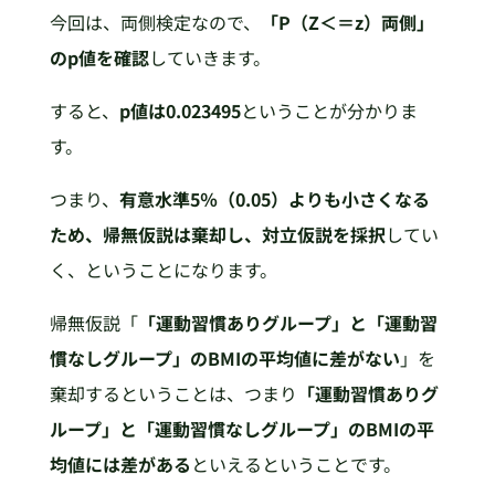
今回は、両側検定なので、
「P（Z＜＝z）両側」
のp値を確認
していきます。
すると、
p値は0.023495
ということが分かりま
す。
つまり、
有意水準5％（0.05）よりも小さくなる
ため、帰無仮説は棄却し、対立仮説を採択
してい
く、ということになります。
帰無仮説「
「運動習慣ありグループ」と「運動習
慣なしグループ」のBMIの平均値に差がない
」を
棄却するということは、つまり
「運動習慣ありグ
ループ」と「運動習慣なしグループ」のBMIの平
均値には差がある
といえるということです。