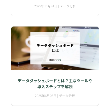
2025年11月24日
|
データ分析
データダッシュボードとは？主なツールや
導入ステップを解説
2025年6月06日
|
データ分析