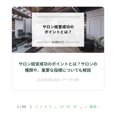
サロン経営成功のポイントとは？サロンの
種類や、重要な指標についても解説
2025年4月28日
|
データ分析
1 / 44
1
2
3
4
5
...
10
20
30
...
»
最後 »