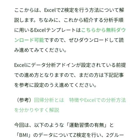
ここからは、ExcelでZ検定を行う方法について解
説します。ちなみに、これから紹介する分析手順
に用いるExcelテンプレートは
こちらから無料ダウ
ンロード可能
ですので、ぜひダウンロードして読
み進めてみてください。
Excelにデータ分析アドインが設定されている前提
での進め方となりますので、まだの方は下記記事
を参考に設定のうえ進めてください。
（参考）
回帰分析とは 特徴やExcelでの分析方法
を分かりやすく解説
今回は、以下のような「運動習慣の有無」と
「BMI」のデータについてZ検定を行い、2グルー