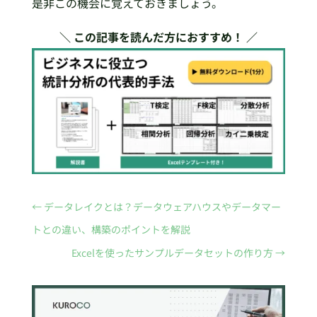
是非この機会に覚えておきましょう。
＼ この記事を読んだ方におすすめ！ ／
←
データレイクとは？データウェアハウスやデータマー
トとの違い、構築のポイントを解説
Excelを使ったサンプルデータセットの作り方
→