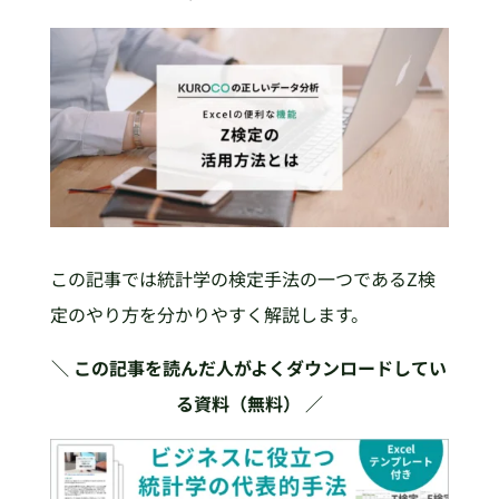
この記事では統計学の検定手法の一つであるZ検
定のやり方を分かりやすく解説します。
＼ この記事を読んだ人がよくダウンロードしてい
る資料（無料） ／