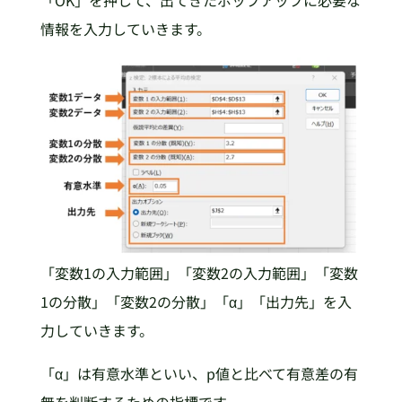
「OK」を押して、出てきたポップアップに必要な
情報を入力していきます。
「変数1の入力範囲」「変数2の入力範囲」「変数
1の分散」「変数2の分散」「α」「出力先」を入
力していきます。
「α」は有意水準といい、p値と比べて有意差の有