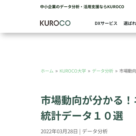
中小企業のデータ分析・活用支援ならKUROCO
DXサービス
選ば
ホーム
KUROCO大学
データ分析
市場動
9
9
9
市場動向が分かる！
統計データ１０選
2022年03月28日
|
データ分析