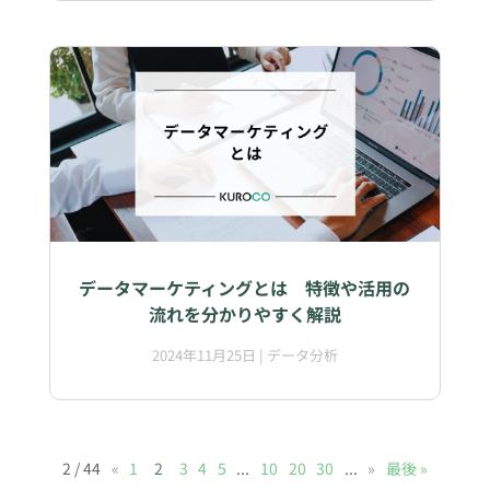
データマーケティングとは 特徴や活用の
流れを分かりやすく解説
2024年11月25日
|
データ分析
2 / 44
«
1
2
3
4
5
...
10
20
30
...
»
最後 »