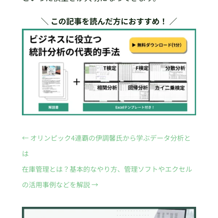
＼ この記事を読んだ方におすすめ！ ／
←
オリンピック4連覇の伊調馨氏から学ぶデータ分析と
は
在庫管理とは？基本的なやり方、管理ソフトやエクセル
の活用事例などを解説
→