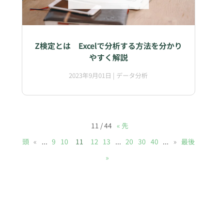
Z検定とは Excelで分析する方法を分かり
やすく解説
2023年9月01日
|
データ分析
11 / 44
« 先
頭
«
...
9
10
11
12
13
...
20
30
40
...
»
最後
»