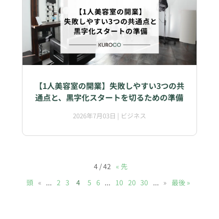
【1人美容室の開業】失敗しやすい3つの共
通点と、黒字化スタートを切るための準備
2026年7月03日
|
ビジネス
4 / 42
« 先
頭
«
...
2
3
4
5
6
...
10
20
30
...
»
最後 »