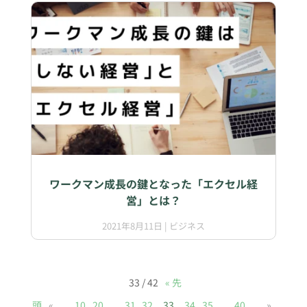
ワークマン成長の鍵となった「エクセル経
営」とは？
2021年8月11日
|
ビジネス
33 / 42
« 先
頭
«
...
10
20
...
31
32
33
34
35
...
40
...
»