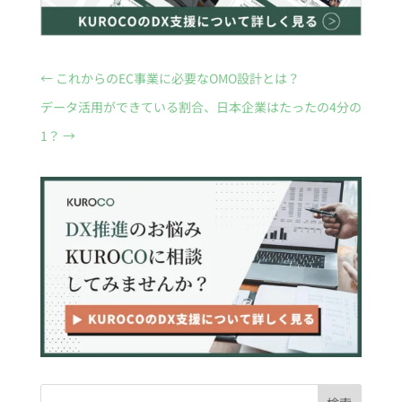
←
これからのEC事業に必要なOMO設計とは？
データ活用ができている割合、日本企業はたったの4分の
1？
→