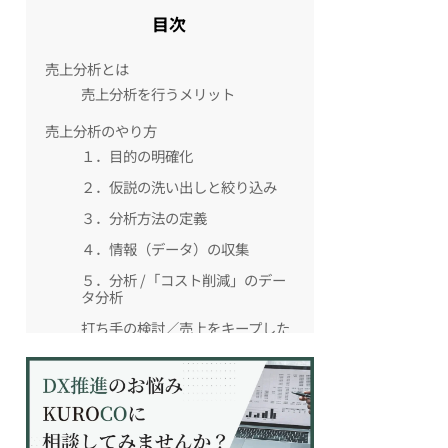
目次
売上分析とは
売上分析を行うメリット
売上分析のやり方
１．目的の明確化
２．仮説の洗い出しと絞り込み
３．分析方法の定義
４．情報（データ）の収集
５．分析 /「コスト削減」のデー
タ分析
打ち手の検討／売上をキープした
まま広告費を絞る
売上データ分析に活用できるツール
エクセル
CRM/SFA