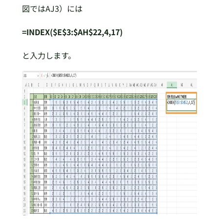
図ではAJ3）には
=INDEX($E$3:$AH$22,4,17)
と入力します。