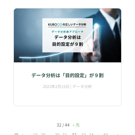
‎データ分析は「目的設定」が９割
2022年2月15日
|
データ分析
32 / 44
« 先
頭
«
...
10
20
...
30
31
32
33
34
...
40
...
»