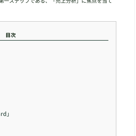
ず第一ステップである、「売上分析」に焦点を当て
目次
ard」