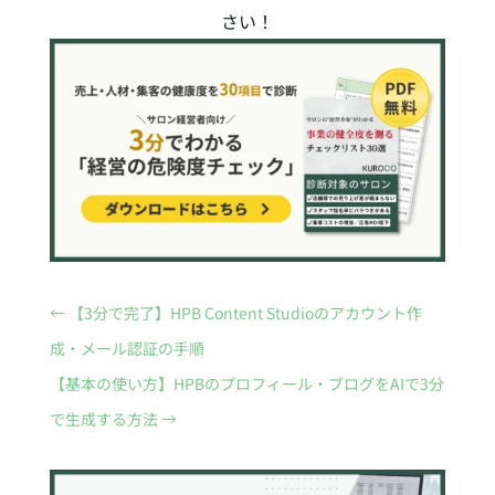
さい！
←
【3分で完了】HPB Content Studioのアカウント作
成・メール認証の手順
【基本の使い方】HPBのプロフィール・ブログをAIで3分
で生成する方法
→