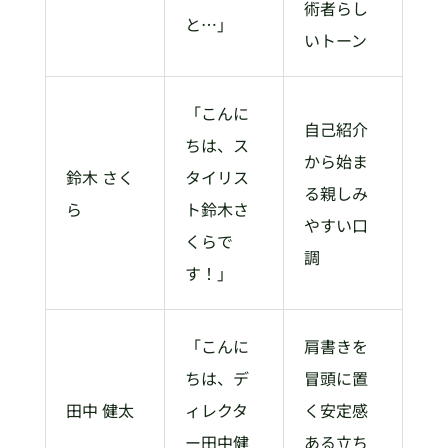
術者らし
と…」
いトーン
「こんに
自己紹介
ちは、ス
から始ま
鈴木 さく
タイリス
る親しみ
ら
ト鈴木さ
やすい口
くらで
調
す！」
「こんに
肩書きを
ちは、デ
冒頭に置
田中 健太
ィレクタ
く安定感
ー田中健
ある立ち