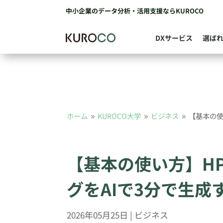
中小企業のデータ分析・活用支援ならKUROCO
DXサービス
選ば
ホーム
KUROCO大学
ビジネス
【基本の使
9
9
9
【基本の使い方】H
グをAIで3分で生成
2026年05月25日
|
ビジネス