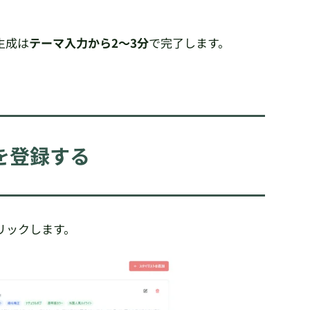
生成は
テーマ入力から2〜3分
で完了します。
トを登録する
リックします。