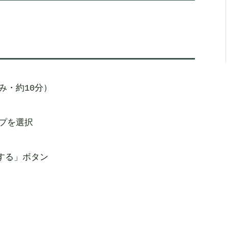
み・約10分）

プを選択

する」ボタン
